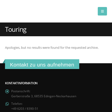
Touring
Apologies, but no results were found for the requested archive.
Kontakt zu uns aufnehmen
KONTAKTINFORMATION
Postanschrift:
Gerberstraße 3, 68535 Edingen-Neckarhausen
Telefon:
+49 6203 / 8390-51